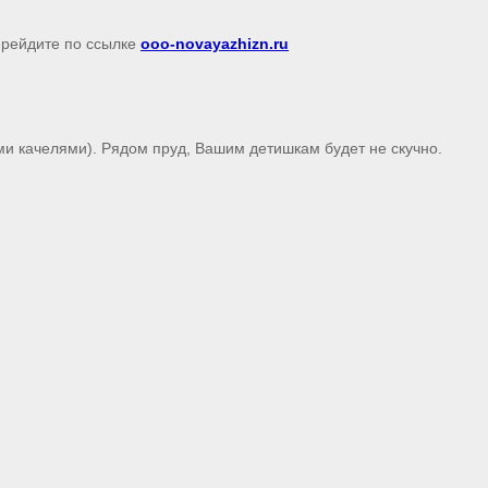
перейдите по ссылке
ooo-novayazhizn.ru
ми качелями). Рядом пруд, Вашим детишкам будет не скучно.